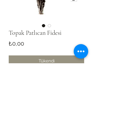
Topak Patlıcan Fidesi
Fiyat
₺0,00
Tükendi
(0242) 887 12 89
(İŞ) -
0535 353 55 03
(Cengiz
Şahin)
Eskicami mh. Kavaklıkuyu Cd. 22/1C
Kumluca/Antalya, Turkey