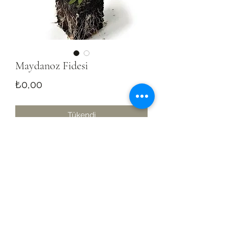
Maydanoz Fidesi
Fiyat
₺0,00
Tükendi
(0242) 887 12 89
(İŞ) -
0535 353 55 03
(Cengiz
Şahin)
Eskicami mh. Kavaklıkuyu Cd. 22/1C
Kumluca/Antalya, Turkey