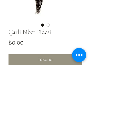
Çarli Biber Fidesi
Fiyat
₺0,00
Tükendi
(0242) 887 12 89
(İŞ) -
0535 353 55 03
(Cengiz
Şahin)
Eskicami mh. Kavaklıkuyu Cd. 22/1C